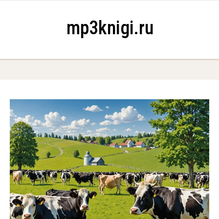
Skip to content
mp3knigi.ru