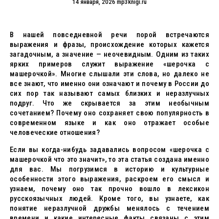
14 января, 2026
mp3knigi.ru
В нашей повседневной речи порой встречаются
выражения и фразы, происхождение которых кажется
загадочным, а значение — неочевидным. Одним из таких
ярких примеров служит выражение «шерочка с
машерочкой». Многие слышали эти слова, но далеко не
все знают, что именно они означают и почему в России до
сих пор так называют самых близких и неразлучных
подруг. Что же скрывается за этим необычным
сочетанием? Почему оно сохраняет свою популярность в
современном языке и как оно отражает особые
человеческие отношения?
Если вы когда-нибудь задавались вопросом «шерочка с
машерочкой что это значит», то эта статья создана именно
для вас. Мы погрузимся в историю и культурные
особенности этого выражения, раскроем его смысл и
узнаем, почему оно так прочно вошло в лексикон
русскоязычных людей. Кроме того, вы узнаете, как
понятие неразлучной дружбы менялось с течением
времени и какие интересные факты связаны с этим