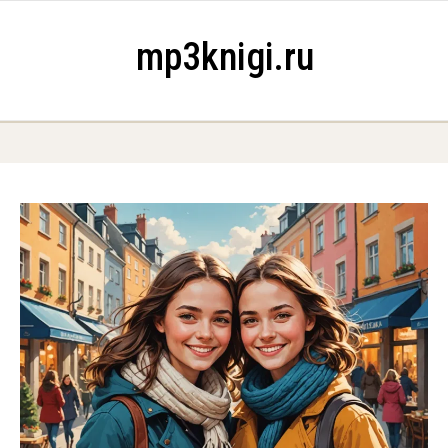
Skip to content
mp3knigi.ru