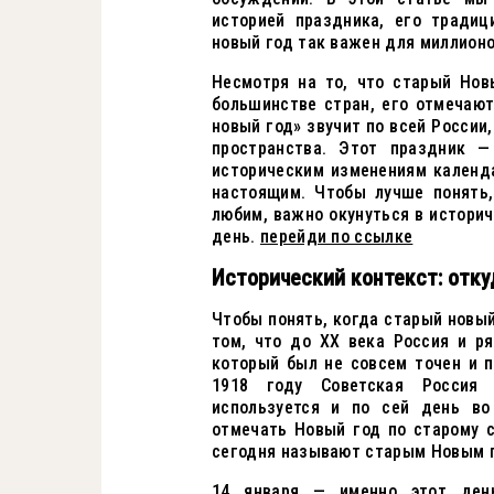
историей праздника, его традиц
новый год так важен для миллион
Несмотря на то, что старый Но
большинстве стран, его отмечаю
новый год» звучит по всей России,
пространства. Этот праздник —
историческим изменениям календ
настоящим. Чтобы лучше понять,
любим, важно окунуться в истори
день.
перейди по ссылке
Исторический контекст: отку
Чтобы понять, когда старый новый
том, что до XX века Россия и р
который был не совсем точен и п
1918 году Советская Россия 
используется и по сей день во
отмечать Новый год по старому 
сегодня называют старым Новым 
14 января — именно этот ден