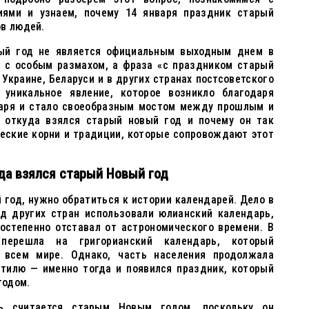
иями и узнаем, почему 14 января праздник старый
ов людей.
вый год не является официальным выходным днем в
т с особым размахом, а фраза «с праздником старый
 Украине, Беларуси и в других странах постсоветского
 уникальное явление, которое возникло благодаря
аря и стало своеобразным мостом между прошлым и
 откуда взялся старый новый год и почему он так
ческие корни и традиции, которые сопровождают этот
да взялся старый Новый год
 год, нужно обратиться к истории календарей. Дело в
яд других стран использовали юлианский календарь,
остепенно отставал от астрономического времени. В
перешла на григорианский календарь, который
 всем мире. Однако, часть населения продолжала
стилю — именно тогда и появился праздник, который
годом.
ь считается старым Новым годом, поскольку он