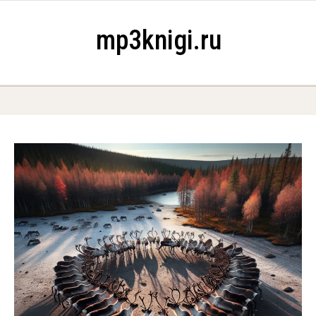
Skip to content
mp3knigi.ru