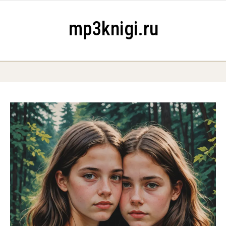
Skip to content
mp3knigi.ru