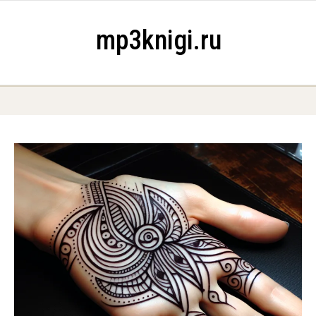
Skip to content
mp3knigi.ru