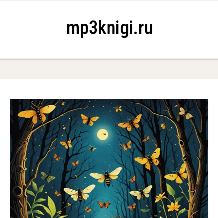
Skip to content
mp3knigi.ru